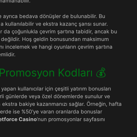
amamlanabilir.
e ayrıca bedava dönüşler de bulunabilir. Bu
a kullanılabilir ve ekstra kazanç şansı sunar.
 da çoğunlukla çevrim şartına tabidir, ancak bu
ek değildir. Hoş geldin bonusundan maksimum
ı incelemek ve hangi oyunların çevrim şartına
mlidir.
 Promosyon Kodları 💰
yapan kullanıcılar için çeşitli yatırım bonusları
irli günlerde veya özel dönemlerde sunulur ve
a ekstra bakiye kazanmanızı sağlar. Örneğin, hafta
nlerde ise %50’ye varan oranlarda bonuslar
etforce Casino
‘nun promosyonlar sayfasını