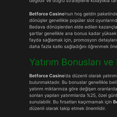
değildir ve doğru stratejilerle kolaylıkla t
Betforce Casino
‘nun hoş geldin paketind
dönüşler genellikle popüler slot oyunlarınd
Bedava dönüşlerden elde edilen kazançlar
şartlar genellikle ana bonus kadar yüks
fayda sağlamak için, promosyon detayların
daha fazla katkı sağladığını öğrenmek öne
Yatırım Bonusları ve
Betforce Casino
‘da düzenli olarak yatırım 
bulunmaktadır. Bu bonuslar genellikle bel
yatırım miktarınıza göre değişen oranlard
sonları yapılan yatırımlarda %25, özel gü
sunulabilir. Bu fırsatları kaçırmamak için
B
düzenli olarak takip etmek önemlidir.