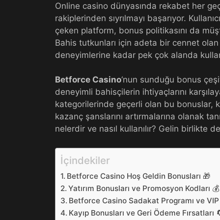
Online casino dünyasında rekabet her ge
rakiplerinden sıyrılmayı başarıyor. Kullanıc
çeken platform, bonus politikasını da müş
Bahis tutkunları için adeta bir cennet ola
deneyimlerine kadar pek çok alanda kullan
Betforce Casino
‘nun sunduğu bonus çeşit
deneyimli bahisçilerin ihtiyaçlarını karşıl
kategorilerinde geçerli olan bu bonuslar, 
kazanç şanslarını artırmalarına olanak tan
nelerdir ve nasıl kullanılır? Gelin birlikte d
İçindekiler
Betforce Casino Hoş Geldin Bonusları 🎁
Yatırım Bonusları ve Promosyon Kodları 💰
Betforce Casino Sadakat Programı ve VIP 
Kayıp Bonusları ve Geri Ödeme Fırsatları 