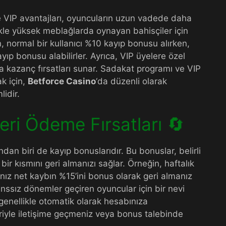
 VIP avantajları, oyuncuların uzun vadede daha
ikle yüksek meblağlarda oynayan bahisçiler için
n, normal bir kullanıcı %10 kayıp bonusu alırken,
p bonusu alabilirler. Ayrıca, VIP üyelere özel
ra kazanç fırsatları sunar. Sadakat programı ve VIP
k için,
Betforce Casino
‘da düzenli olarak
idir.
eri Ödeme Fırsatları 🔄
dan biri de kayıp bonuslarıdır. Bu bonuslar, belirli
bir kısmını geri almanızı sağlar. Örneğin, haftalık
nız net kaybın %15’ini bonus olarak geri almanız
anssız dönemler geçiren oyuncular için bir nevi
 genellikle otomatik olarak hesabınıza
riyle iletişime geçmeniz veya bonus talebinde