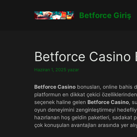
İçeriğe
atla
Betforce Giriş
Betforce Casino 
Haziran 1, 2025
yazar
Betforce Casino
bonusları, online bahis 
platformun en dikkat çekici özelliklerinden
seçenek haline gelen
Betforce Casino
, s
oyun deneyimini zenginleştirmeyi hedefliyo
hazırlanan hoş geldin paketleri, sadakat 
çok konuşulan avantajları arasında yer alı