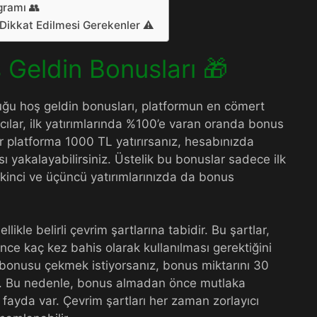
gramı 👥
Dikkat Edilmesi Gerekenler ⚠️
 Geldin Bonusları 🎁
uğu hoş geldin bonusları, platformun en cömert
anıcılar, ilk yatırımlarında %100’e varan oranda bonus
r platforma 1000 TL yatırırsanız, hesabınızda
 yakalayabilirsiniz. Üstelik bu bonuslar sadece ilk
 ikinci ve üçüncü yatırımlarınızda da bonus
likle belirli çevrim şartlarına tabidir. Bu şartlar,
e kaç kez bahis olarak kullanılması gerektiğini
ir bonusu çekmek istiyorsanız, bonus miktarını 30
ir. Bu nedenle, bonus almadan önce mutlaka
 fayda var. Çevrim şartları her zaman zorlayıcı