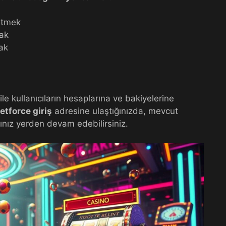
etmek
mak
ak
le kullanıcıların hesaplarına ve bakiyelerine
etforce giriş
adresine ulaştığınızda, mevcut
ığınız yerden devam edebilirsiniz.