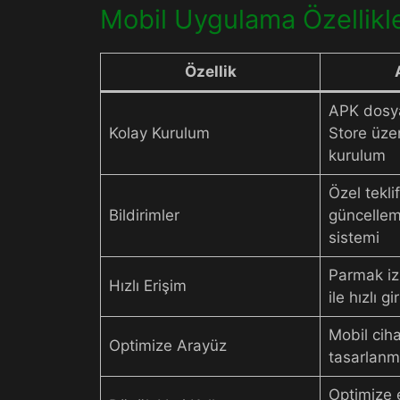
Mobil Uygulama Özellikle
Özellik
APK dosy
Kolay Kurulum
Store üzer
kurulum
Özel teklif
Bildirimler
güncelleme
sistemi
Parmak iz
Hızlı Erişim
ile hızlı gir
Mobil ciha
Optimize Arayüz
tasarlanm
Optimize e