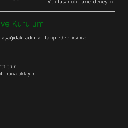
Veri tasarrufu, akıcı deneyim
 ve Kurulum
aşağıdaki adımları takip edebilirsiniz:
ret edin
tonuna tıklayın