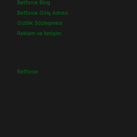
Betforce Blog
Betforce Giriş Adresi
Gizlilik Sözleşmesi
Reklam ve İletişim
Betforce