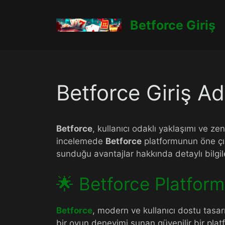
İçeriğe
atla
Betforce Giriş
Betforce Giriş Ad
Betforce
, kullanıcı odaklı yaklaşımı ve zen
incelemede
Betforce
platformunun öne çık
sunduğu avantajlar hakkında detaylı bilgil
🌟 Betforce Platfor
Betforce
, modern ve kullanıcı dostu tasarı
bir oyun deneyimi sunan güvenilir bir platf