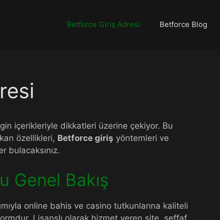
Betforce Giriş Adresi
Betforce Blog
resi
gin içerikleriyle dikkatleri üzerine çekiyor. Bu
an özellikleri,
Betforce giriş
yöntemleri ve
er bulacaksınız.
mu Genel Bakış
mıyla online bahis ve casino tutkunlarına kaliteli
ormdur. Lisanslı olarak hizmet veren site, şeffaf